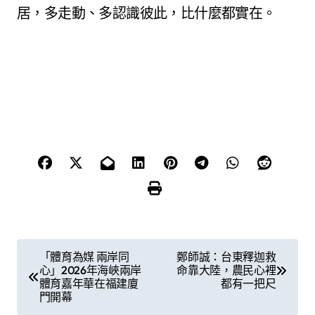
居，多走動、多認識彼此，比什麼都實在。
文
「體育為媒 兩岸同
鄭師誠：台東釋迦救
心」2026年海峽兩岸
命靠大陸，農民心裡
章
體育嘉年華在福建廈
都有一把尺
門開幕
導