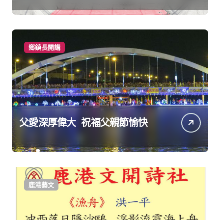
產業持續升級進步
鄉鎮長開講
父愛深厚偉大 祝福父親節愉快
鹿港藝文