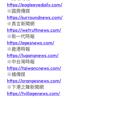
https://eagleeyedaily.com/
※圓周傳媒
https://surroundnews.com/
※真言新聞網
https://wetruthnews.com/
※新一代時報
https://agesnews.com/
※鹿港時報
https://lugangnews.com/
※中台灣時報
https://taiwancnews.com/
※橘傳媒
https://orangesnews.com/
※下港之聲新聞網
https://tvillagenews.com/