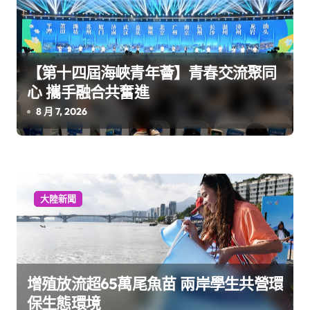
【第十四屆海峽青年薈】青春交流聚同
心 攜手融合共奮進
8 月 7, 2026
大陸新聞
增殖放流超65萬尾魚苗 兩岸學生共營環
保生態環境