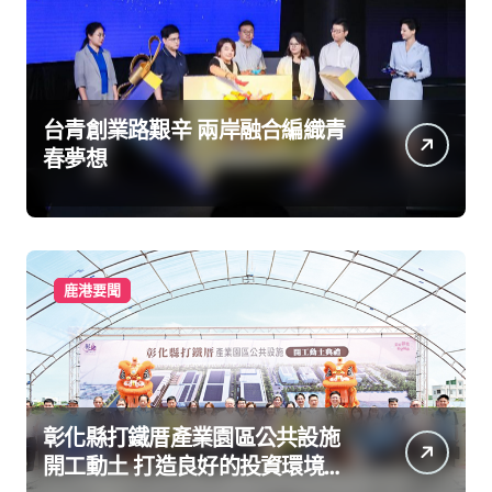
台青創業路艱辛 兩岸融合編織青
春夢想
鹿港要聞
彰化縣打鐵厝產業園區公共設施
開工動土 打造良好的投資環境讓