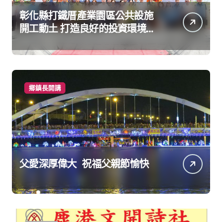
彰化縣打鐵厝產業園區公共設施
開工動土 打造良好的投資環境讓
產業持續升級進步
鄉鎮長開講
父愛深厚偉大 祝福父親節愉快