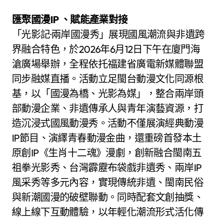
匯聚國漫IP 、賦能產業對接
「光影記·兩岸國漫秀」展現國風潮流與非遺跨
界融合特色，於2026年6月12日下午在廈門海
滄廣場舉辦，全程依托福建省廣電新媒體聯盟
同步融媒直播。活動立足閩台動漫文化同源根
基，以「國漫為橋、光影為媒」，整合兩岸頭
部動漫企業、非遺傳承人與青年演藝資源，打
造沉浸式國風動漫秀。活動不僅展演經典動漫
IP節目、演繹青春動漫金曲，還重磅首發本土
原創IP《生肖十二魂》漫劇，創新融合閩南五
祖拳光影秀、台灣霹靂布袋戲非遺秀、兩岸IP
風采秀等多元內容，實現傳統非遺、閩南民俗
與新潮國漫的破壁聯動。同時配套文創抽獎、
線上線下互動體驗，以年輕化潮流形式活化傳