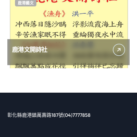
鹿港藝文
鹿港文開詩社
彰化縣鹿港鎮萬壽路187號(04)7777858