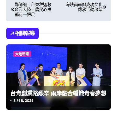
文
鄭師誠：台東釋迦救
海峽兩岸鄭成功文化
命靠大陸，農民心裡
傳承活動啟幕
章
都有一把尺
導
覽
相關報導
大陸新聞
台青創業路艱辛 兩岸融合編織青春夢想
8 月 8, 2026