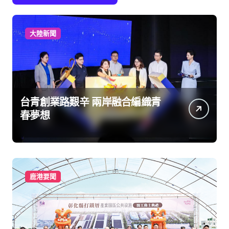
大陸新聞
台青創業路艱辛 兩岸融合編織青
春夢想
鹿港要聞