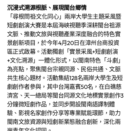
沉浸式溯源根脈、展現閩台鄉情
「尋根問祖·文化同心」兩岸大學生主題采風暨
短劇創演大賽是本屆海峽視聽季深耕閩台祖源
文脈、推動文旅與視聽產業深度融合的特色實
景創新項目，於今年4月20日在漳州台商投資
區正式啟幕。活動獨創「實景采風+短劇創演
+文化溯源」一體化形式，以閩南特色「斗劇」
為亮點，聚焦閩台宗親同源、民俗共通、文脈
共生核心題材。活動集結128名兩岸大學生及短
劇創作者參與，其中台灣嘉賓50名，在白礁慈
濟宮、天一總局等閩台同源文化地標實景創作3
分鐘微短劇作品，並同步開設閩南語譯制體
驗、影視名家創作分享等專業賦能環節，助力
閩南文旅資源與短劇新業態融合創新，深化兩
岸青年文化認同。