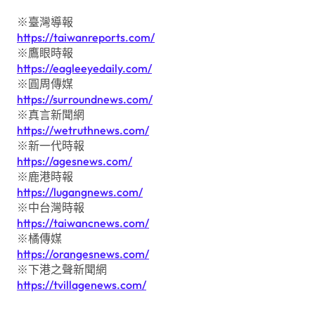
※臺灣導報
https://taiwanreports.com/
※鷹眼時報
https://eagleeyedaily.com/
※圓周傳媒
https://surroundnews.com/
※真言新聞網
https://wetruthnews.com/
※新一代時報
https://agesnews.com/
※鹿港時報
https://lugangnews.com/
※中台灣時報
https://taiwancnews.com/
※橘傳媒
https://orangesnews.com/
※下港之聲新聞網
https://tvillagenews.com/