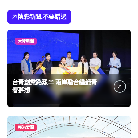
精彩新聞.不要錯過
大陸新聞
台青創業路艱辛 兩岸融合編織青
春夢想
鹿港要聞