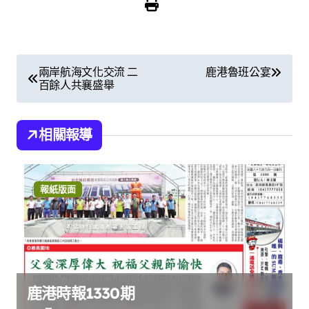
文
兩岸航海文化交流 二
鹿港魯班公宴
百餘人共襄盛舉
章
導
相關報導
覽
報紙版面
鹿港時報1330期