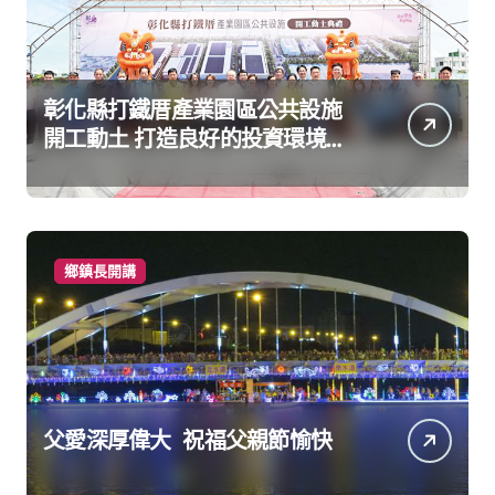
彰化縣打鐵厝產業園區公共設施
開工動土 打造良好的投資環境讓
產業持續升級進步
鄉鎮長開講
父愛深厚偉大 祝福父親節愉快