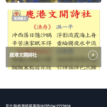
鹿港藝文
鹿港文開詩社
彰化縣鹿港鎮萬壽路187號(04)7777858