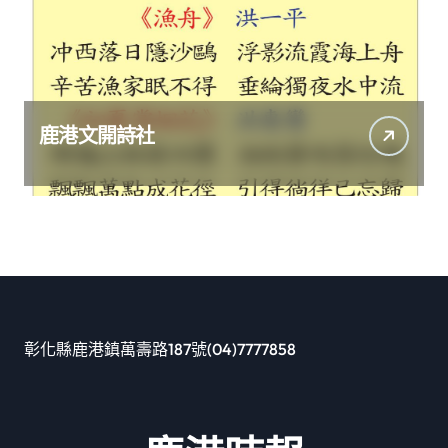
鹿港文開詩社
彰化縣鹿港鎮萬壽路187號(04)7777858