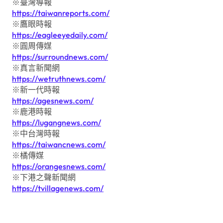
※臺灣導報
https://taiwanreports.com/
※鷹眼時報
https://eagleeyedaily.com/
※圓周傳媒
https://surroundnews.com/
※真言新聞網
https://wetruthnews.com/
※新一代時報
https://agesnews.com/
※鹿港時報
https://lugangnews.com/
※中台灣時報
https://taiwancnews.com/
※橘傳媒
https://orangesnews.com/
※下港之聲新聞網
https://tvillagenews.com/