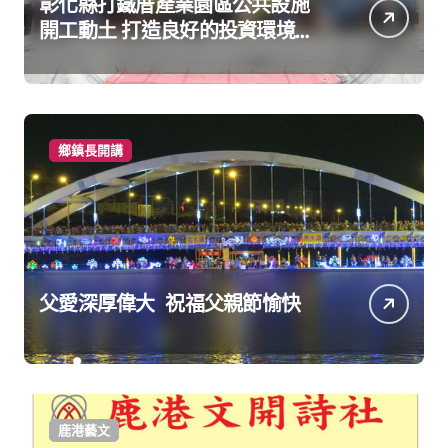
彰化縣打鐵厝產業園區公共設施
開工動土 打造良好的投資環境讓
產業持續升級進步
鄉鎮長開講
父愛深厚偉大 祝福父親節愉快
鹿港藝文