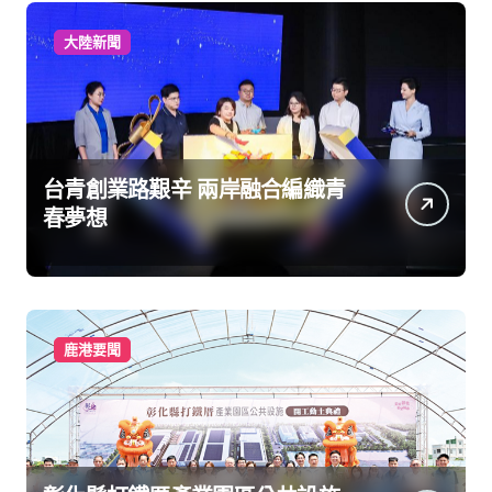
大陸新聞
台青創業路艱辛 兩岸融合編織青
春夢想
鹿港要聞