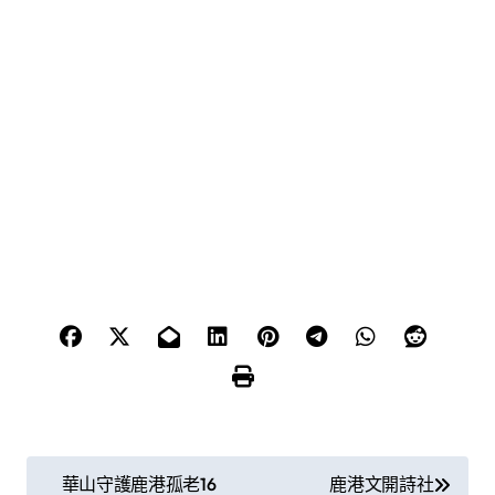
文
華山守護鹿港孤老16
鹿港文開詩社