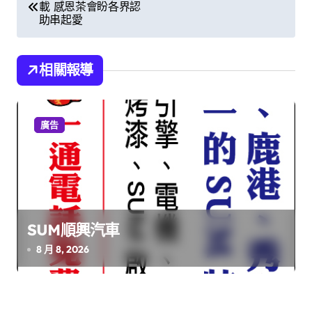
載 感恩茶會盼各界認
章
助串起愛
導
覽
相關報導
廣告
SUM順興汽車
8 月 8, 2026