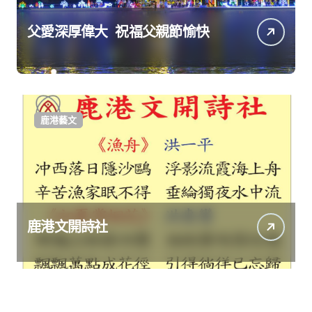
父愛深厚偉大 祝福父親節愉快
鹿港藝文
鹿港文開詩社