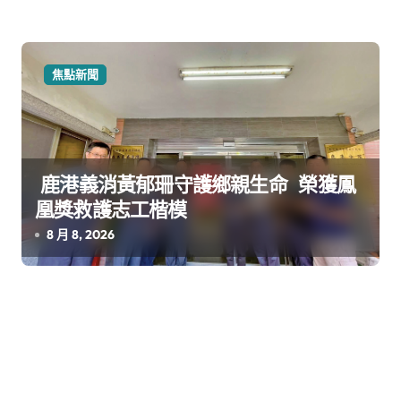
焦點新聞
鹿港義消黃郁珊守護鄉親生命 榮獲鳳
凰獎救護志工楷模
8 月 8, 2026