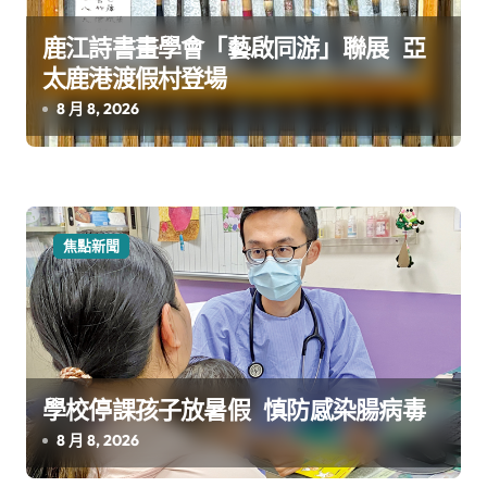
鹿江詩書畫學會「藝啟同游」聯展 亞
太鹿港渡假村登場
8 月 8, 2026
焦點新聞
學校停課孩子放暑假 慎防感染腸病毒
8 月 8, 2026