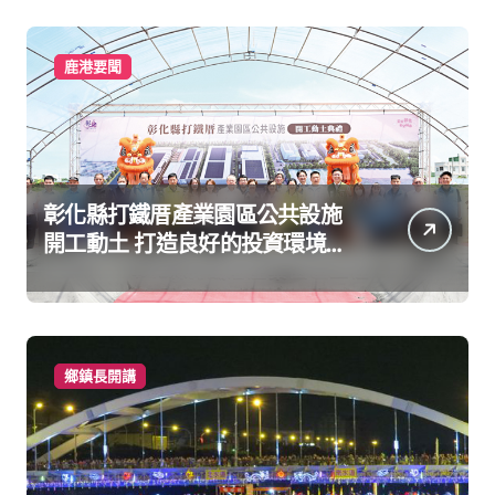
鹿港要聞
彰化縣打鐵厝產業園區公共設施
開工動土 打造良好的投資環境讓
產業持續升級進步
鄉鎮長開講