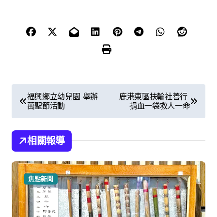
文
福興鄉立幼兒園 舉辦
鹿港東區扶輪社善行
萬聖節活動
捐血一袋救人一命
章
導
相關報導
覽
焦點新聞