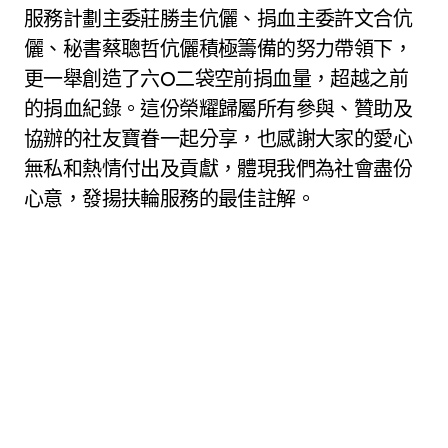
服務計劃主委莊勝圭伉儷、捐血主委許文合伉
儷、秘書蔡聰哲伉儷積極籌備的努力帶領下，
更一舉創造了六O二袋空前捐血量，超越之前
的捐血紀錄。這份榮耀歸屬所有參與、贊助及
協辦的社友寶眷一起分享，也感謝大家的愛心
無私和熱情付出及貢獻，體現我們為社會盡份
心意，發揚扶輪服務的最佳註解。