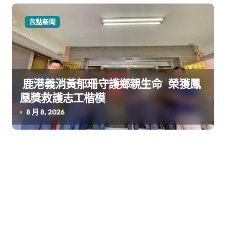
焦點新聞
鹿港義消黃郁珊守護鄉親生命 榮獲鳳
凰獎救護志工楷模
8 月 8, 2026