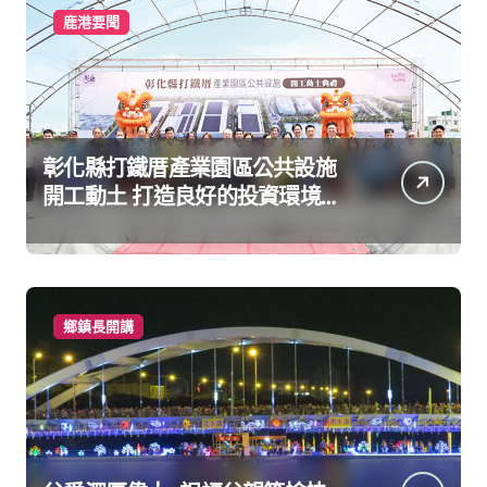
鹿港要聞
彰化縣打鐵厝產業園區公共設施
開工動土 打造良好的投資環境讓
產業持續升級進步
鄉鎮長開講