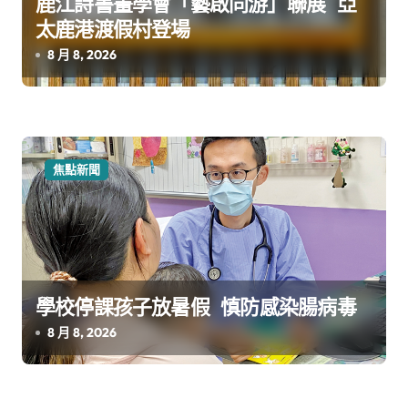
鹿江詩書畫學會「藝啟同游」聯展 亞
太鹿港渡假村登場
8 月 8, 2026
焦點新聞
學校停課孩子放暑假 慎防感染腸病毒
8 月 8, 2026