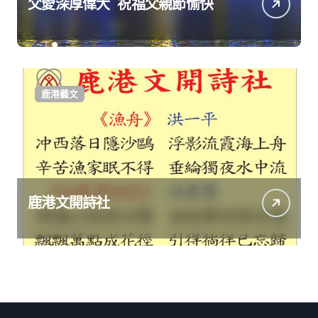
父愛深厚偉大 祝福父親節愉快
鹿港藝文
鹿港文開詩社