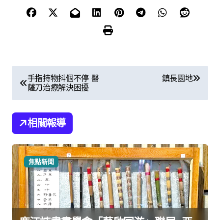
文
手指持物抖個不停 醫
鎮長園地
薩刀治療解決困擾
章
導
相關報導
覽
焦點新聞