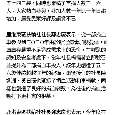
五七四二袋，同時也累積了首捐人數二一六
人。大家熱血參與，參加人數一年比一年日趨
增加，廣受民眾好評及讚賞不已。
鹿港東區扶輪社社長鄭忠慶表示，從一部捐血
車參與到二O二O年由於新冠病毒加劇蔓延，血
庫庫存嚴重不足造成需求上的恐慌，在群聚的
認知及安全考慮下，當年社長楊儒發立即號召
並提升為二部捐血車投入，該年更創造了五二
六袋佳績超越往年的紀錄。爾後接任的社長陳
進洲、黃日環也延續了捐血活動和車輛數，同
樣也創造了良好的捐血袋數，為往後的捐血活
動打下更扎實的根基。
鹿港東區扶輪社社長鄭忠慶也表示，今年度在