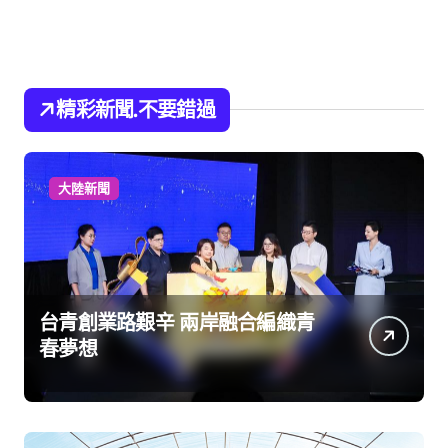
精彩新聞.不要錯過
大陸新聞
台青創業路艱辛 兩岸融合編織青
春夢想