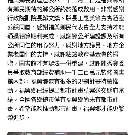
福興鄉長蔣煙燈表示，十二月二日是福興鄉所
有鄉民期待的鄉公所終於落成啟用，非常感謝
行政院副院長鄭文燦、縣長王惠美等貴賓蒞臨
剪綵同慶，感謝福興鄉民代表會全力支持才能
通過預算順利完成，感謝鄉公所建設課及所有
公所同仁的用心努力，感謝地方議員、地方企
業老闆們的支持，感謝粘銘教育基金會的捐
贈，圖書館才有辦法一併重建，感謝陳秀寶委
員爭取教育部經費補助一千二百萬元裝修圖書
館內部，福興鄉還有很多的規劃計畫持續推
動，福興鄉已經提出都市計畫草案送交縣府審
議，全國各鄉鎮市僅有福興鄉尚未有都市計
畫，希望能夠推動都市計畫，福興鄉才能更繁
榮進步。