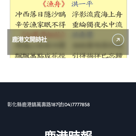
鹿港文開詩社
彰化縣鹿港鎮萬壽路187號(04)7777858