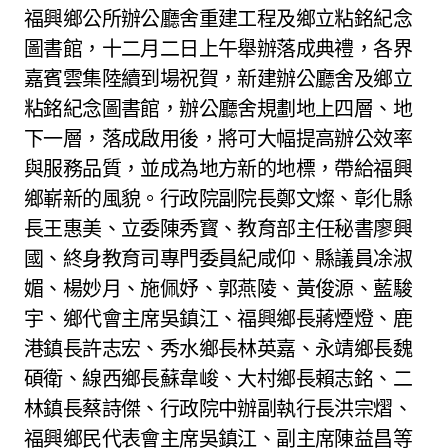
福興鄉公所辦公廳舍重建工程及鄉立粘銘紀念
圖書館，十二月二日上午舉辦落成典禮，各界
嘉賓雲集陸續到場祝賀，新建辦公廳舍及鄉立
粘銘紀念圖書館，辦公廳舍規劃地上四層、地
下一層，落成啟用後，將可大幅提高辦公效率
與服務品質，並成為地方新的地標，帶給福興
鄉嶄新的風貌。行政院副院長鄭文燦、彰化縣
長王惠美、立委陳秀寳、教育部主任秘書廖興
國、終身教育司專門委員紀咸仰、縣議員凃淑
媚、楊妙月、施佩妤、郭燕陵、黃俊源、藍駿
宇、鄉代會主席吳鎮江、福興鄉長蔣煙燈、鹿
港鎮長許志宏、秀水鄉長林英嘉、永靖鄉長魏
碩衛、線西鄉長蘇韋峻、大村鄉長賴志銘、二
林鎮長蔡詩傑、行政院中辦副執行長洪宗熠、
福興鄉民代表會主席吳鎮江、副主席陳益昌等