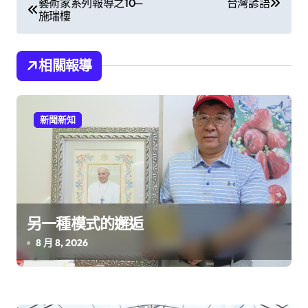
藝術家系列報導之10─
台灣諺語
施瑞樓
章
導
相關報導
覽
新聞新知
另一種模式的邂逅
8 月 8, 2026