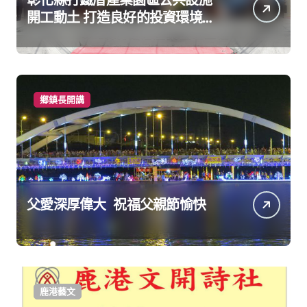
開工動土 打造良好的投資環境讓
產業持續升級進步
鄉鎮長開講
父愛深厚偉大 祝福父親節愉快
鹿港藝文