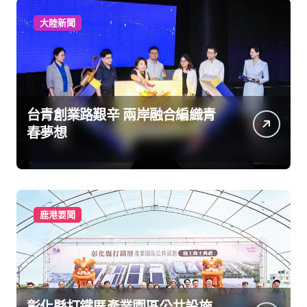
大陸新聞
台青創業路艱辛 兩岸融合編織青
春夢想
鹿港要聞
彰化縣打鐵厝產業園區公共設施