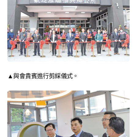
▲與會貴賓進行剪綵儀式。