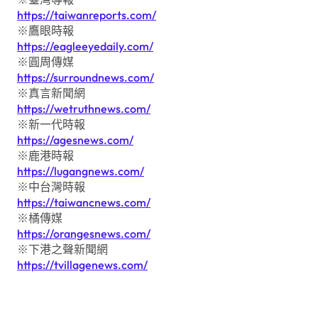
https://taiwanreports.com/
※鷹眼時報
https://eagleeyedaily.com/
※圓周傳媒
https://surroundnews.com/
※真言新聞網
https://wetruthnews.com/
※新一代時報
https://agesnews.com/
※鹿港時報
https://lugangnews.com/
※中台灣時報
https://taiwancnews.com/
※橘傳媒
https://orangesnews.com/
※下港之聲新聞網
https://tvillagenews.com/