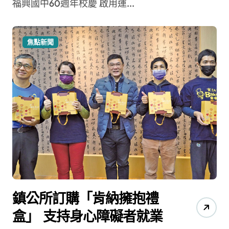
福興國中60週年校慶 啟用運...
焦點新聞
鎮公所訂購「肯納擁抱禮
盒」 支持身心障礙者就業