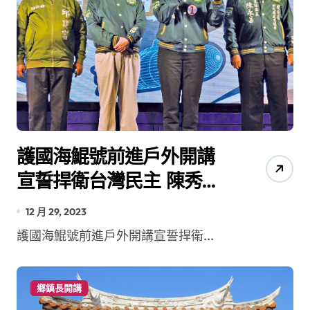
護國海鯤號前進戶外開講
宣誓捍衛台灣民主 陳秀寳
爭取經費超過211億元服務
12 月 29, 2023
鄉親不分黨派
護國海鯤號前進戶外開講宣誓捍衛...
鄉鎮長開講