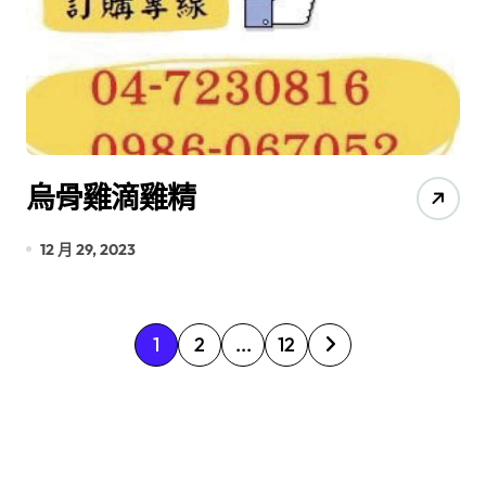
烏骨雞滴雞精
12 月 29, 2023
文
1
2
...
12
章
分
頁