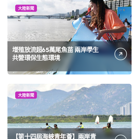
大陸新聞
增殖放流超65萬尾魚苗 兩岸學生
共營環保生態環境
大陸新聞
【第十四屆海峽青年薈】兩岸青