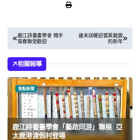
文
鹿江詩書畫學會 贈手
歲末送暖迎雲蒸龍變
寫春聯受歡迎
的新年
章
導
相關報導
覽
焦點新聞
鹿江詩書畫學會「藝啟同游」聯展 亞
太鹿港渡假村登場