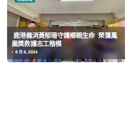
鹿港義消黃郁珊守護鄉親生命 榮獲鳳
凰獎救護志工楷模
8 月 8, 2026