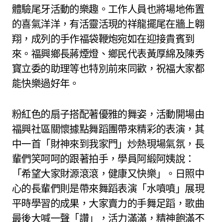
體驗尾牙活動的樂趣。工作人員也將場地佈置
的喜氣洋洋，有活靈活現的祥龍擺尾在牆上翱
翔，成列的手作福袋鞭炮宛如在迎接貴賓到
來。福興鄉長蔣煙燈、鄉民代表黃厚綿及陳秀
寳立委的助理等也特別前來同歡，祝福大家都
能快樂過好年。
粉紅色的扇子搭配著優雅的舞姿，活動開場由
福興社區關懷據點舞蹈團帶來精彩的表演，其
中一首「財神來到我家門」炒熱現場氣氛，長
輩們笑呵呵的跟著拍手，學員阿緞阿姨說：
「希望大家財源滾滾，健康又快樂」。日照中
心的長輩們則是帶來舞蹈表演「水噴噴」展現
平時學習的成果，大家賣力的手舞足蹈，歌曲
最後大喊一聲「讚」，活力滿滿，精神飽滿不