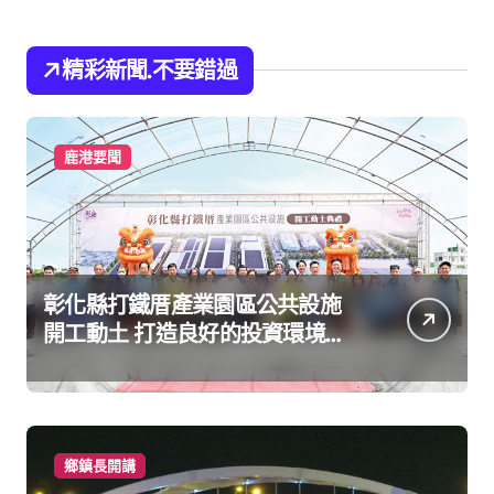
精彩新聞.不要錯過
鹿港要聞
彰化縣打鐵厝產業園區公共設施
開工動土 打造良好的投資環境讓
產業持續升級進步
鄉鎮長開講