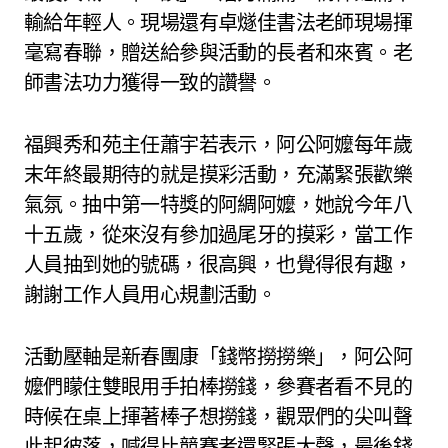
輸給年輕人。現場還有卓燧佳書法老師現場揮
毫寫春聯，贈送給參與活動的長者和來賓。老
師書法功力獲得一致的讚譽。
福興秀和苑主任蕭宇若表示，阿公阿嬤每年歲
末年終最期待的就是摸彩活動，充滿緊張歡樂
氣氛。抽中第一特獎的阿綢阿嬤，她說今年八
十五歲，從來沒有參加過尾牙的摸彩，當工作
人員抽到她的號碼，很高興，也覺得很有趣，
謝謝工作人員用心規劃活動。
活動壓軸是新春團康「錢幣撈撈樂」，阿公阿
嬤們矇住雙眼用手拍棒撈錢，參賽者看不見的
時候在桌上揮著棒子想撈錢，觀眾們的尖叫聲
此起彼落，喊得比競賽者還緊張大聲，最後錢