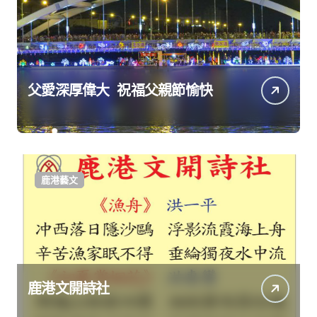
父愛深厚偉大 祝福父親節愉快
鹿港藝文
鹿港文開詩社