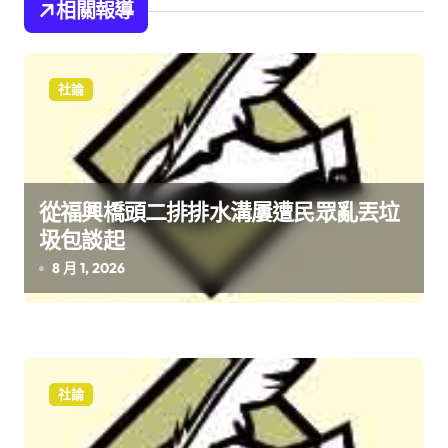
覽
相關報導
社論
從福興橋頭二排排水溝屢遭民眾亂丟垃
圾包談起
8 月 1, 2026
社論