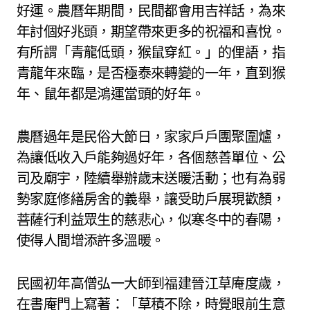
好運。農曆年期間，民間都會用吉祥話，為來
年討個好兆頭，期望帶來更多的祝福和喜悅。
有所謂「青龍低頭，猴鼠穿紅。」的俚語，指
青龍年來臨，是否極泰來轉變的一年，直到猴
年、鼠年都是鴻運當頭的好年。
農曆過年是民俗大節日，家家戶戶團聚圍爐，
為讓低收入戶能夠過好年，各個慈善單位、公
司及廟宇，陸續舉辦歲末送暖活動；也有為弱
勢家庭修繕房舍的義舉，讓受助戶展現歡顏，
菩薩行利益眾生的慈悲心，似寒冬中的春陽，
使得人間增添許多溫暖。
民國初年高僧弘一大師到福建晉江草庵度歲，
在書庵門上寫著：「草積不除，時覺眼前生意