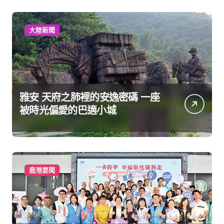
大陸新聞
雅安 天府之肺裡的安逸密碼 一座
被時光偏愛的巴適小城
鹿港要聞