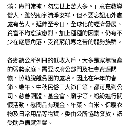
滿；庵門常掩，勿忘世上苦人多。」意在教導
僧人，雖然廟宇清淨安祥，但不要忘記廟外處
處有苦人。延伸至今日，全球化的經濟發展、
貧富不均愈演愈烈，加上種種的因素，仍有不
少在底層角落，受貧窮飢寒之苦的弱勢族群。
各鄉鎮公所列冊的低收入戶，大多是家無恆產
的弱勢家庭，需要政府公部門及社會資源關
懷，協助脫離貧困的處境。因此在每年的春
節、端午、中秋民俗三大節日等，都可見到公
司、慈善團體、基金會、廟宇等，紛紛進行關
懷活動，慰問品有現金、年菜、白米、保暖衣
物及日常用品等物資，委由公所協助發放，讓
受助戶備感溫馨。