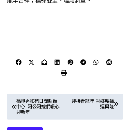
龍年吉祥；福祿雙全、瑞氣滿堂。
文
福興秀和苑日間照顧
迎接青龍年 祝鄉親福
中心 阿公阿嬤們暖心
運興隆
章
迎新年
導