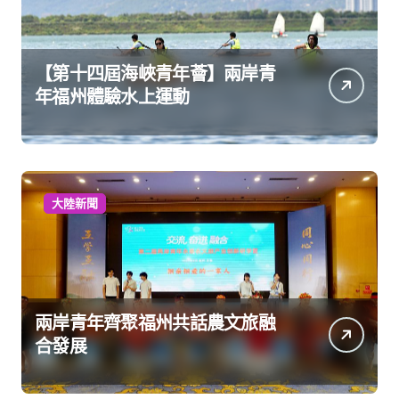
【第十四屆海峽青年薈】兩岸青
年福州體驗水上運動
大陸新聞
兩岸青年齊聚福州共話農文旅融
合發展