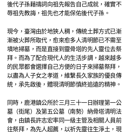
後代子孫藉禱詞向祖先報告自己成就，確實不
辱祖先教誨，祖先也才能保佑後代子孫。
現今，臺灣由於地狹人稠，傳統土葬方式已漸
漸被火葬所取代，愈來愈多人清明節已不需至
墳地掃墓，而是直接到靈骨塔的先人靈位去祭
拜。而為了配合現代人的生活步調，越來越多
的民眾都會選擇自己方便的日子來掃墓祭拜，
以盡為人子女之孝道，維繫長久家族的優良傳
統，承先啟後，體現清明節慎終追遠的精神。
同時，鹿港鎮公所於三月三十一日辦理第一公
墓（街尾）及第五公墓（南勢）納骨塔清明法
會，由鎮長許志宏率同一級主管及相關人員前
往祭拜，為先人超薦，以祈先靈往生淨土，現