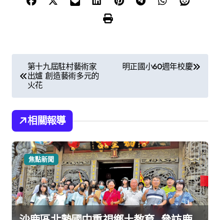
文
第十九屆駐村藝術家
明正國小60週年校慶
出爐 創造藝術多元的
章
火花
導
覽
相關報導
焦點新聞
沙鹿區北勢國中重視鄉土教育 參訪鹿