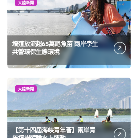
大陸新聞
增殖放流超65萬尾魚苗 兩岸學生
共營環保生態環境
大陸新聞
【第十四屆海峽青年薈】兩岸青