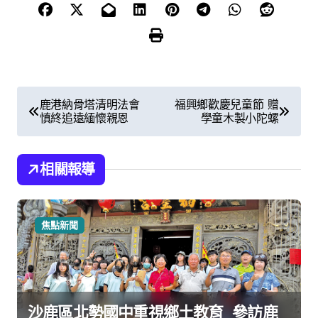
文
鹿港納骨塔清明法會
福興鄉歡慶兒童節 贈
慎終追遠緬懷親恩
學童木製小陀螺
章
導
相關報導
覽
焦點新聞
沙鹿區北勢國中重視鄉土教育 參訪鹿