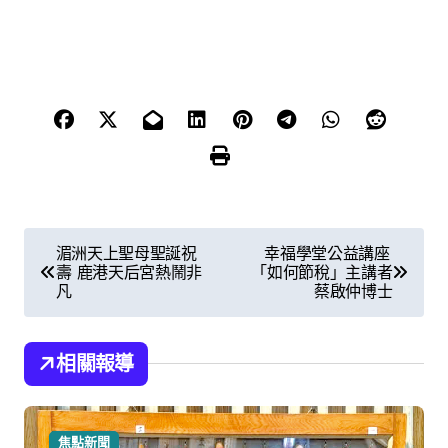
文
湄洲天上聖母聖誕祝
幸福學堂公益講座
壽 鹿港天后宮熱鬧非
「如何節稅」主講者
章
凡
蔡啟仲博士
導
覽
相關報導
焦點新聞