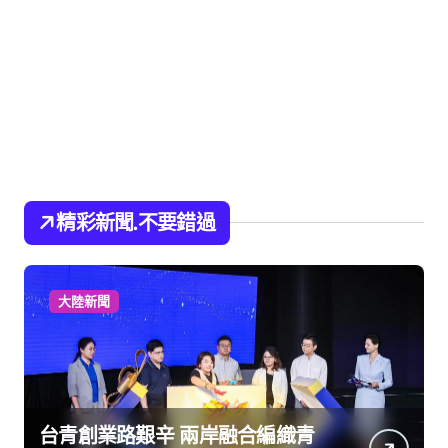
精彩新聞.不要錯過
大陸新聞
台青創業路艱辛 兩岸融合編織青