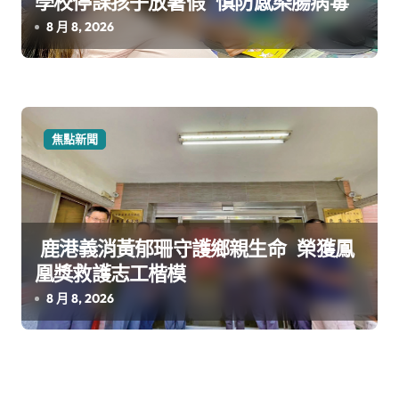
學校停課孩子放暑假 慎防感染腸病毒
8 月 8, 2026
焦點新聞
鹿港義消黃郁珊守護鄉親生命 榮獲鳳
凰獎救護志工楷模
8 月 8, 2026