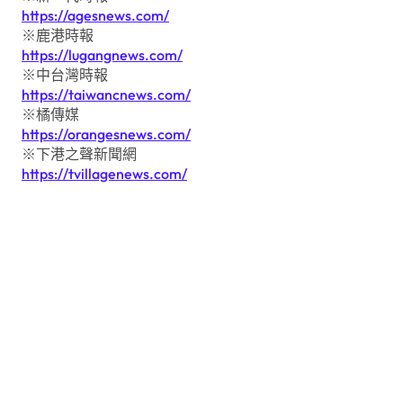
https://agesnews.com/
※鹿港時報
https://lugangnews.com/
※中台灣時報
https://taiwancnews.com/
※橘傳媒
https://orangesnews.com/
※下港之聲新聞網
https://tvillagenews.com/