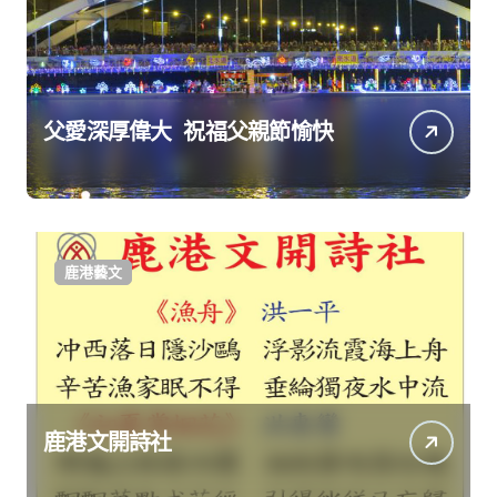
父愛深厚偉大 祝福父親節愉快
鹿港藝文
鹿港文開詩社