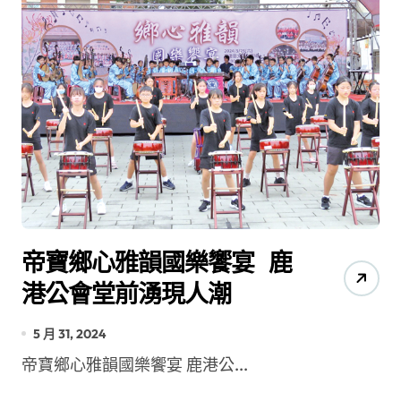
帝寶鄉心雅韻國樂饗宴 鹿
港公會堂前湧現人潮
5 月 31, 2024
帝寶鄉心雅韻國樂饗宴 鹿港公...