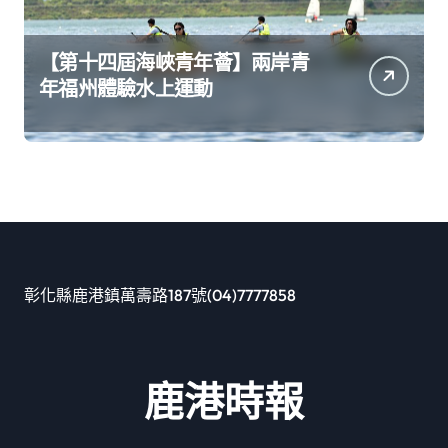
【第十四屆海峽青年薈】兩岸青
年福州體驗水上運動
彰化縣鹿港鎮萬壽路187號(04)7777858
鹿港時報