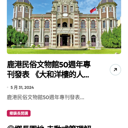
鹿港民俗文物館50週年專
刊發表 《大和洋樓的人與
物》記載百年風華
5 月 31, 2024
鹿港民俗文物館50週年專刊發表...
鄉鎮長開講