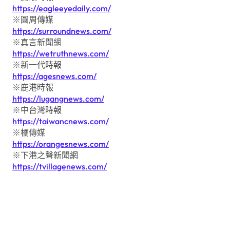
https://eagleeyedaily.com/
※圓周傳媒
https://surroundnews.com/
※真言新聞網
https://wetruthnews.com/
※新一代時報
https://agesnews.com/
※鹿港時報
https://lugangnews.com/
※中台灣時報
https://taiwancnews.com/
※橘傳媒
https://orangesnews.com/
※下港之聲新聞網
https://tvillagenews.com/