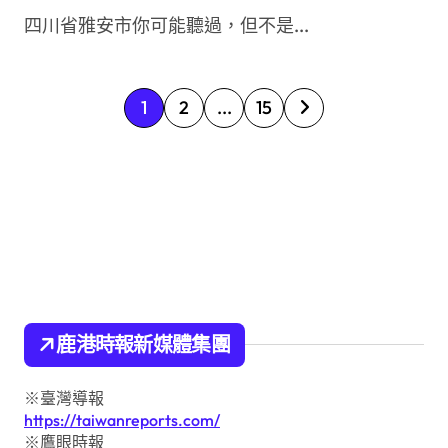
四川省雅安市你可能聽過，但不是...
文
1
2
...
15
章
分
頁
鹿港時報新媒體集團
※臺灣導報
https://taiwanreports.com/
※鷹眼時報