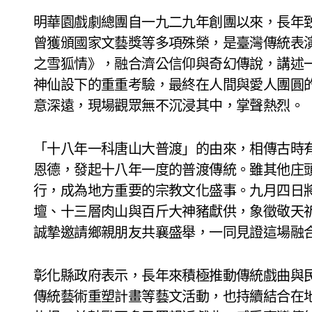
明華園戲劇總團自一九二九年創團以來，長年
曾獲頒國家文藝獎等多項殊榮，是臺灣傳統表
之雪狐情》，融合濟公信仰與奇幻傳說，講述
神仙設下的重重考驗，最終在人間與愛人團圓
意深遠，現場觀眾無不沉浸其中，掌聲熱烈。
「十八年一科唐山大普渡」的由來，相傳古時
恩德，發起十八年一度的普渡傳統。雖其他庄
行，成為地方重要的宗教文化盛事。九月四日
壇、十三層肉山與百斤大神豬獻供，象徵敬天
誠摯邀請鄉親朋友共襄盛舉，一同見證這場融
彰化縣政府表示，長年來積極推動傳統戲曲與
傳統藝術重塑計畫等藝文活動，也持續結合在