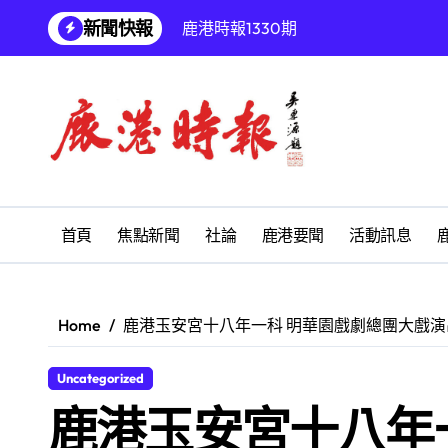
Skip
鹿港時報1330期
新聞快報
to
content
增殖放流超65萬尾魚苗 兩岸學生共
【第十四屆海峽青年薈】兩岸青年福
兩岸青年齊聚福州共話農文旅融合發
雅安 天府之肺裡的安逸密碼 一座被
彰化縣長青幸福卡功能再提升幸福彰
首頁
焦點新聞
社論
鹿港要聞
活動訊息
為鰻魚產業注入活水 找回養殖業者的
鹿港文開詩社
Home
鹿港玉安宮十八年一科 明華園戲劇總團大戲演
SUM順興汽車
Uncategorized
【第十四屆海峽青年薈】青春交流聚同
鹿港玉安宮十八年