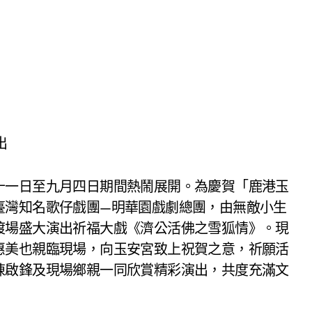
出
十一日至九月四日期間熱鬧展開。為慶賀「鹿港玉
臺灣知名歌仔戲團—明華園戲劇總團，由無敵小生
渡場盛大演出祈福大戲《濟公活佛之雪狐情》。現
惠美也親臨現場，向玉安宮致上祝賀之意，祈願活
陳啟鋒及現場鄉親一同欣賞精彩演出，共度充滿文