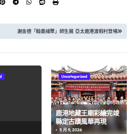
謝金德「翰墨緣聚」師生展 亞太鹿港渡假村登場
d
Uncategorized
鹿港地藏王廟彩繪完竣
縣定古蹟風華再現
5 月 9, 2026