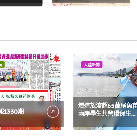
面
大陸新聞
增殖放流超65萬尾魚
1330期
兩岸學生共營環保生態
環境