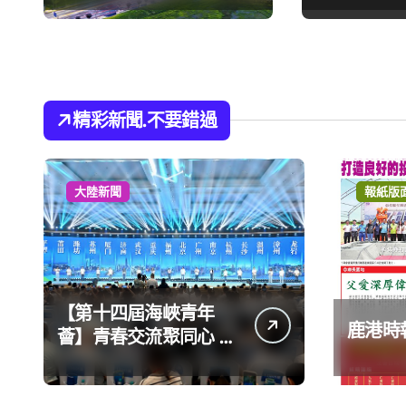
精彩新聞.不要錯過
大陸新聞
報紙版
【第十四屆海峽青年
鹿港時報
薈】青春交流聚同心 攜
手融合共奮進