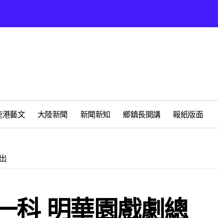
營環保生態環境
州體驗水上運動
展
時光偏愛的巴適小城
化隨我走 一卡在手提供更完善及貼近生活的福利服務
鹿港藝文
大陸新聞
新聞新知
鄉鎮長開講
報紙版面
春天
出
心 攜手融合共奮進
一科 明華園戲劇總