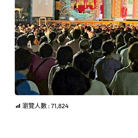
瀏覽人數 :
71,824