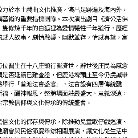
致力於本土戲曲文化推廣，演出足跡遍及海內外，
演藝術的重要指標團隊。本次演出劇目《濟公活佛
一隻修煉千年的白狐狸為愛情犧牲千年道行，歷經
的感人故事。劇情懸疑、幽默並存，情感真摯，寓
有位醫生在十八庄頭行醫濟世，辭世後庄民為感念
頭是否延續已難查證，但鹿港埤頭庄至今仍虔誠舉
將舉行「普渡法會盛宴」，法會設有四層傳統醮
祈福、酬神報恩。整體場面莊嚴盛大、意義深遠，
合宗教信仰與文化傳承的傳統盛會。
民俗文化的保存與傳承，除推動兒童歌仔戲巡演、
地廟會與民俗節慶舉辦相關展演，讓文化從生活中