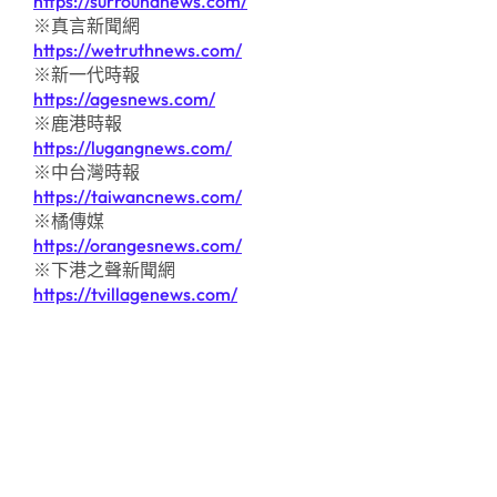
https://surroundnews.com/
※真言新聞網
https://wetruthnews.com/
※新一代時報
https://agesnews.com/
※鹿港時報
https://lugangnews.com/
※中台灣時報
https://taiwancnews.com/
※橘傳媒
https://orangesnews.com/
※下港之聲新聞網
https://tvillagenews.com/