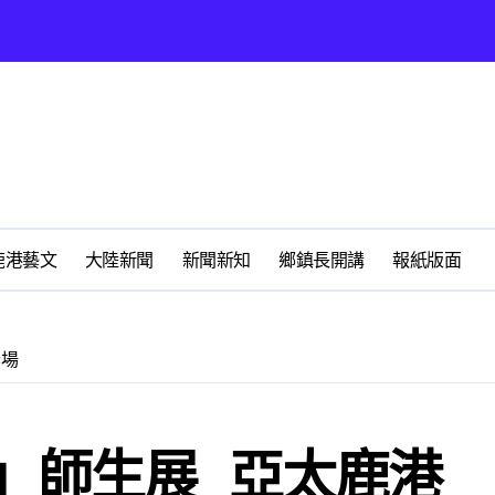
營環保生態環境
州體驗水上運動
展
時光偏愛的巴適小城
化隨我走 一卡在手提供更完善及貼近生活的福利服務
鹿港藝文
大陸新聞
新聞新知
鄉鎮長開講
報紙版面
春天
登場
心 攜手融合共奮進
」師生展 亞太鹿港