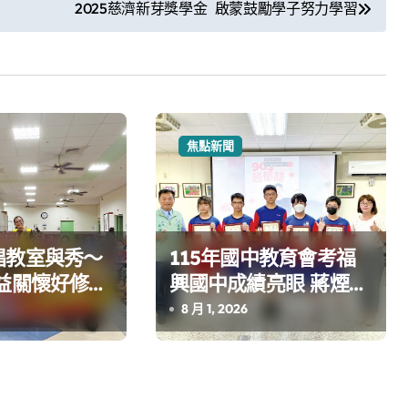
2025慈濟新芽獎學金 啟蒙鼓勵學子努力學習
焦點新聞
唱教室與秀～
115年國中教育會考福
益關懷好修老
興國中成績亮眼 蔣煙燈
顧中心
前往頒發畢業生成績優
8 月 1, 2026
異獎學金