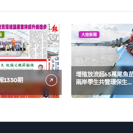
面
大陸新聞
增殖放流超65萬尾魚
1330期
兩岸學生共營環保生態
環境