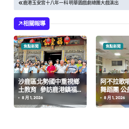
文
鹿港玉安宮十八年一科 明華園戲劇總團大戲演出
章
導
相關報導
覽
焦點新聞
焦點新聞
沙鹿區北勢國中重視鄉
阿不拉歌
土教育 參訪鹿港鎮福
舞蹈團 公
靈宮研究王勳將軍
人長期照
8 月 1, 2026
8 月 1, 2026