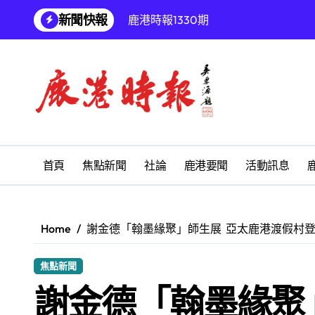
Skip
新聞快報
鹿港時報1330期
to
content
增殖放流超65萬尾魚苗 兩岸學生共
【第十四屆海峽青年薈】兩岸青年福
兩岸青年齊聚福州共話農文旅融合發
雅安 天府之肺裡的安逸密碼 一座被
彰化縣長青幸福卡功能再提升幸福彰
首頁
焦點新聞
社論
鹿港要聞
活動訊息
為鰻魚產業注入活水 找回養殖業者的
鹿港文開詩社
Home
謝金德「翰墨緣聚」師生展 亞太鹿港渡假村
SUM順興汽車
焦點新聞
【第十四屆海峽青年薈】青春交流聚同
謝金德「翰墨緣聚