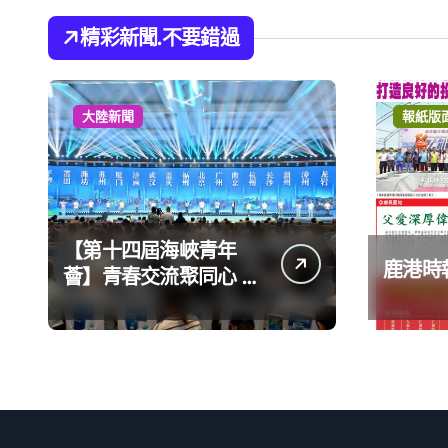
精彩新聞.不要錯過
大陸新聞
報紙版
【第十四屆海峽青年
鹿港時報
薈】青春交流聚同心 攜
手融合共奮進