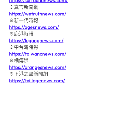
https://surroundnews.com/
※真言新聞網
https://wetruthnews.com/
※新一代時報
https://agesnews.com/
※鹿港時報
https://lugangnews.com/
※中台灣時報
https://taiwancnews.com/
※橘傳媒
https://orangesnews.com/
※下港之聲新聞網
https://tvillagenews.com/