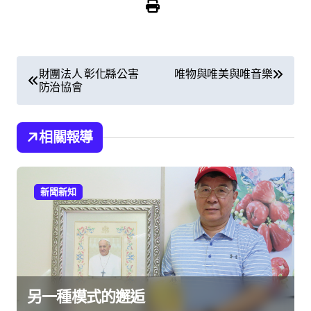
文
財團法人 彰化縣公害
唯物與唯美與唯音樂
防治協會
章
導
相關報導
覽
新聞新知
另一種模式的邂逅