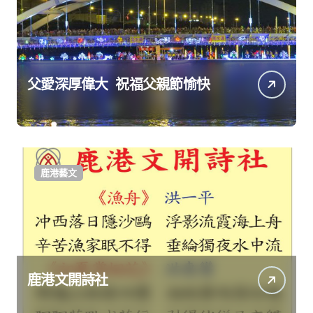
父愛深厚偉大 祝福父親節愉快
鹿港藝文
鹿港文開詩社