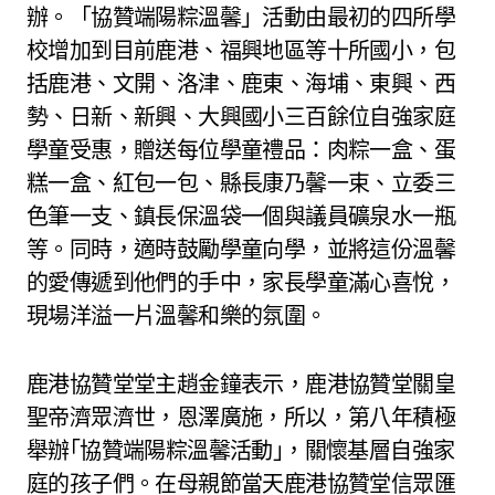
辦。「協贊端陽粽溫馨」活動由最初的四所學
校增加到目前鹿港、福興地區等十所國小，包
括鹿港、文開、洛津、鹿東、海埔、東興、西
勢、日新、新興、大興國小三百餘位自強家庭
學童受惠，贈送每位學童禮品：肉粽一盒、蛋
糕一盒、紅包一包、縣長康乃馨一束、立委三
色筆一支、鎮長保溫袋一個與議員礦泉水一瓶
等。同時，適時鼓勵學童向學，並將這份溫馨
的愛傳遞到他們的手中，家長學童滿心喜悅，
現場洋溢一片溫馨和樂的氛圍。
鹿港協贊堂堂主趙金鐘表示，鹿港協贊堂關皇
聖帝濟眾濟世，恩澤廣施，所以，第八年積極
舉辦｢協贊端陽粽溫馨活動｣，關懷基層自強家
庭的孩子們。在母親節當天鹿港協贊堂信眾匯