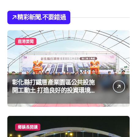
精彩新聞.不要錯過
鹿港要聞
彰化縣打鐵厝產業園區公共設施
開工動土 打造良好的投資環境讓
產業持續升級進步
鄉鎮長開講