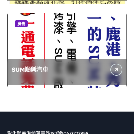
廣告
SUM順興汽車
彰化縣鹿港鎮萬壽路187號(04)7777858