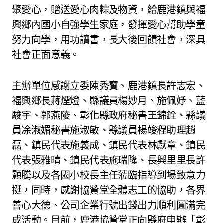
聚愛心，贈送愛心肉粽及物資，給鹿港鎮與福
興鄉內國小自強學生家庭，發揮愛心幫助學童
努力向學，用功讀書，長大後回饋社會，深具
社會正面意義。
主辦單位感謝立委陳秀寳、鹿港鎮長許志宏、
福興鄉長蔣煙燈、縣議員楊妙月、施佩妤、藍
駿宇、郭燕陵、彰化縣政府秘書王錦銓、縣議
員凃淑媚秘書施淑敏、縣議員楊竣程助理趙
磊、鎮民代表施義成、鎮民代表林獻章、鎮民
代表張雅晴、鎮民代表施瑞隆、長興里里長許
顥騰以及各國小校長主任蒞臨指導到場致意力
挺，同時，感謝協贊堂全體志工的協助，各界
善心大德、公司企業行號出錢出力順利圓滿完
成活動。目前，鹿港協贊堂正向縣府申辦「彰