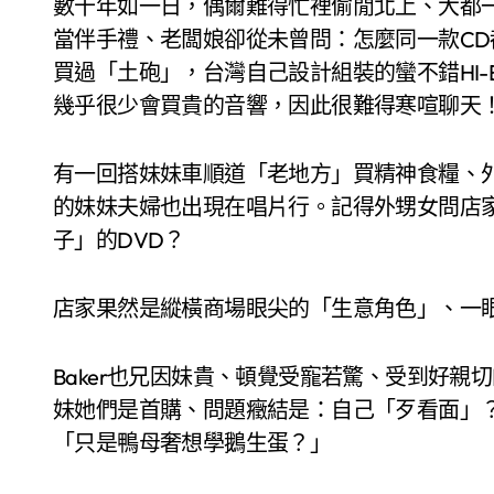
數十年如一日，偶爾難得忙裡偷閒北上、大都
當伴手禮、老闆娘卻從未曾問：怎麼同一款CD
買過「土砲」，台灣自己設計組裝的蠻不錯HI-E
幾乎很少會買貴的音響，因此很難得寒喧聊天
有一回搭妹妹車順道「老地方」買精神食糧、
的妹妹夫婦也出現在唱片行。記得外甥女問店家C
子」的DVD？
店家果然是縱橫商場眼尖的「生意角色」、一
Baker也兄因妹貴、頓覺受寵若驚、受到好親切
妹她們是首購、問題癥結是：自己「歹看面」
「只是鴨母奢想學鵝生蛋？」