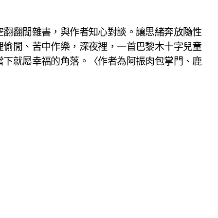
空翻翻閒雜書，與作者知心對談。讓思緒奔放隨性
裡偷閒、苦中作樂，深夜裡，一首巴黎木十字兒童
當下就屬幸福的角落。〈作者為阿振肉包掌門、鹿