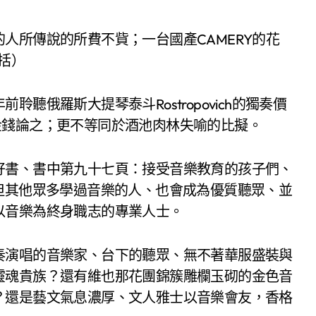
人所傳說的所費不貲；一台國產CAMERY的花
概括）
聽俄羅斯大提琴泰斗Rostropovich的獨奏價
金錢論之；更不等同於酒池肉林失喻的比擬。
好書、書中第九十七頁：接受音樂教育的孩子們、
但其他眾多學過音樂的人、也會成為優質聽眾、並
以音樂為終身職志的專業人士。
奏演唱的音樂家、台下的聽眾、無不著華服盛裝與
靈魂貴族？還有維也那花團錦簇雕欄玉砌的金色音
？還是藝文氣息濃厚、文人雅士以音樂會友，香格