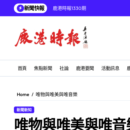
Skip
鹿港時報1330期
新聞快報
to
content
增殖放流超65萬尾魚苗 兩岸學生共
【第十四屆海峽青年薈】兩岸青年福
兩岸青年齊聚福州共話農文旅融合發
雅安 天府之肺裡的安逸密碼 一座被
彰化縣長青幸福卡功能再提升幸福彰
首頁
焦點新聞
社論
鹿港要聞
活動訊息
為鰻魚產業注入活水 找回養殖業者的
鹿港文開詩社
Home
唯物與唯美與唯音樂
SUM順興汽車
新聞新知
【第十四屆海峽青年薈】青春交流聚同
唯物與唯美與唯音