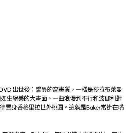
DVD 出世後：驚異的高畫質，一樣是莎拉布萊曼
栩如生絕美的大畫面、一曲浪漫到不行和波伽利對
飄欲仙、彷彿置身香格里拉世外桃園。這就是Baker常掛在嘴