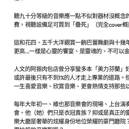
聽九十分等級的音樂應一點不似對器材沒概念的
費，視聽設備足可買到「疊死」（完全cover
這和花四、五千大洋觀賞一齣巴蕾舞劇與十幾年前聆
更高…一樣是心靈的饗宴、是靈魂的、不可以
人文的阿振肉包店曾分享蠻多本「美力芬蘭」
或許最後只有不到1%的人才走上專業的道路。
一生喜愛音樂、欣賞音樂、更會熱情支持那些
每年大年初一、維也那音樂會的現場、上台演
會、他（她）們只是衣冠貴族？抑或是真正的
樂大廳是奢華的炫耀身份地位榮耀的豪門廳院