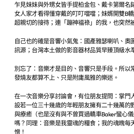
乍見妹妹與外甥女皆手提柏金包、戴卡第爾名
女人家才看得懂穿戴的叮叮噹噹；妹婿開雙B
超親切的接待；連「蹦神福祿」的我，也突然
自己也的確是音響小氣鬼：國產雅瑟喇叭、奧圖碼投影機、
訊源；台灣本土做的影音器材品質早臻頂級水
別忘了：音樂才是目的、音響只是手段。所以
發燒友都算不上、只是附庸風雅的樂迷。
在一次音樂分享討論會，有位朋友提問：掌門
設若一位三十幾歲的年輕朋友擁有二十幾萬的野
與療癒（也是沒有與不曾買過轎車Baker蠻
嗎？同理：音樂是我靈魂的糧食；我的魂魄每
憎！