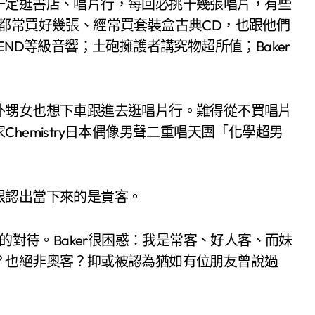
一定逛書店、唱片行，每回必挑十幾張唱片，有些
都常買好幾張、經常買套裝盒古典CD，也跟他們
ND等級音響；土砲擁護者講究物超所值；Baker
！
外甥女也想下車跟進去逛唱片行。難得從不買唱片
hemistry日本偶像男聲二重唱天團「化學超男
眼認出當下來的是貴客。
的對待。Baker很困惑：我是常客、好人客、而妹
？也絕非奧客？抑或被認為猶如有位朋友曾說過