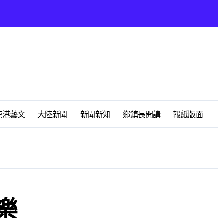
營環保生態環境
州體驗水上運動
展
時光偏愛的巴適小城
化隨我走 一卡在手提供更完善及貼近生活的福利服務
鹿港藝文
大陸新聞
新聞新知
鄉鎮長開講
報紙版面
春天
心 攜手融合共奮進
樂