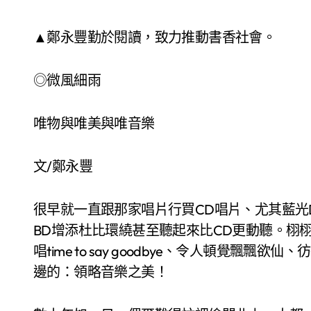
▲鄭永豐勤於閱讀，致力推動書香社會。
◎微風細雨
唯物與唯美與唯音樂
文/鄭永豐
很早就一直跟那家唱片行買CD唱片、尤其藍光
BD增添杜比環繞甚至聽起來比CD更動聽。栩
唱time to say goodbye、令人頓覺飄
邊的：領略音樂之美！