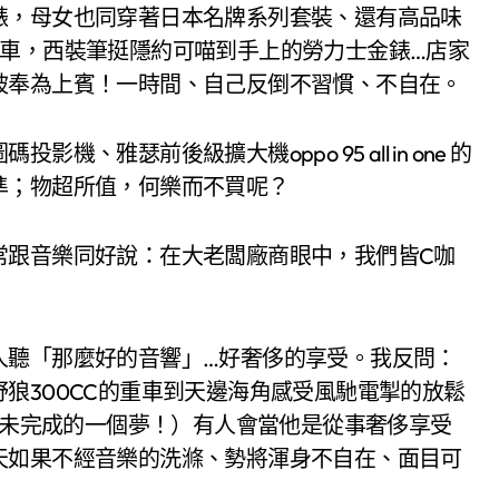
錶，母女也同穿著日本名牌系列套裝、還有高品味
轎車，西裝筆挺隱約可喵到手上的勞力士金錶…店家
被奉為上賓！一時間、自己反倒不習慣、不自在。
雅瑟前後級擴大機oppo 95 all in one 的
準；物超所值，何樂而不買呢？
常跟音樂同好說：在大老闆廠商眼中，我們皆C咖
人聽「那麼好的音響」…好奢侈的享受。我反問：
狼300CC的重車到天邊海角感受風馳電掣的放鬆
心儀未完成的一個夢！）有人會當他是從事奢侈享受
天如果不經音樂的洗滌、勢將渾身不自在、面目可