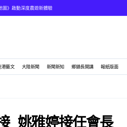
地圖》啟動深度農遊新體驗
無私犧牲奉獻
500萬元協助日本熊本災後重建
鹿港藝文
大陸新聞
新聞新知
鄉鎮長開講
報紙版面
鳳凰獎救護志工楷模
接 姚雅婷接任會長