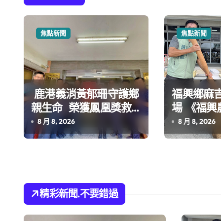
覽
焦點新聞
焦點新聞
鹿港義消黃郁珊守護鄉
福興鄉麻
親生命 榮獲鳳凰獎救
場 《福興農遊地圖》啟
護志工楷模
動深度農
8 月 8, 2026
8 月 8, 2026
精彩新聞.不要錯過