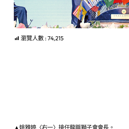
瀏覽人數 :
74,215
▲姚雅婷〈右一〉接任龍興獅子會會長。