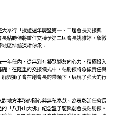
盛大舉行「授證週年慶暨第一、二屆會長交接典
會長粘勝傑將重任交棒予第二屆會長姚雅婷，象徵
層地區持續深耕傳承。
去一年任內，從無到有凝聚獅友向心力，積極投入
基礎。在隆重的交接儀式中，粘勝傑將象徵責任與
。龍興獅子會在創會長的帶領下，展現了強大的行
來對地方事務的關心與無私奉獻。為表彰卸任會長
色的「八卦山大佛」紀念盤予龍興創會長粘勝傑。