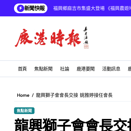
Skip
新聞快報
福興鄉麻吉市集盛大登場 《福興農遊
to
content
福興鄉公所表揚模範父親 彰顯為家庭
鹿港天后宮發揚媽祖慈悲大愛精神 捐
福寶酪農反風機的環境正義
成語解析
台灣諺語
首頁
焦點新聞
社論
鹿港要聞
活動訊息
另一種模式的邂逅
吳肇勳書法作品
Home
龍興獅子會會長交接 姚雅婷接任會長
鹿港鎮衛生所 關心您
焦點新聞
鹿港義消黃郁珊守護鄉親生命 榮獲
龍興獅子會會長交