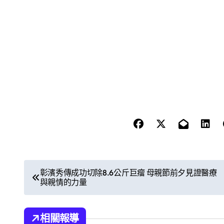
文
彰濱秀傳成功切除8.6公斤巨瘤 母親節前夕見證醫療
與親情的力量
章
導
相關報導