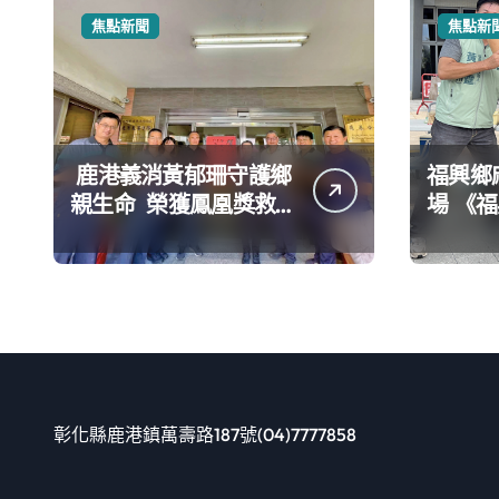
焦點新聞
焦點新
鹿港義消黃郁珊守護鄉
福興鄉
親生命 榮獲鳳凰獎救
場 《福興農遊地圖》啟
護志工楷模
動深度
彰化縣鹿港鎮萬壽路187號(04)7777858