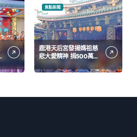
焦點新聞
鹿港天后宮發揚媽祖慈
悲大愛精神 捐500萬元
協助日本熊本災後重建