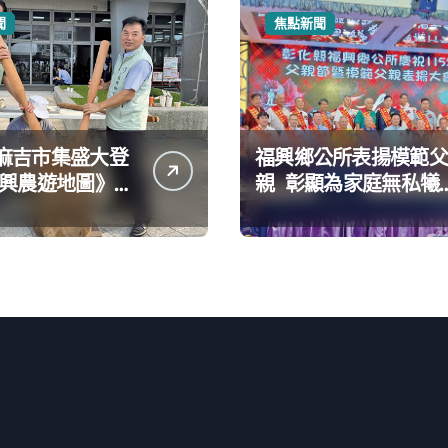
聞
焦點新聞
麻吉市集盛大登
福興鄉公所表揚模範父
親 彰顯為家庭無私犧
農遊新體驗
牲奉獻