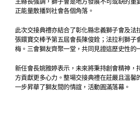
王縣長強調，獅子會是地方發展不可或缺的重
正能量散播到社會各個角落。
此次交接典禮亦結合了彰化縣忠義獅子會及法
張鐶寶交棒予第五屆會長陳俊銓；法拉利獅子
梅。三會獅友齊聚一堂，共同見證這歷史性的
新任會長姚雅婷表示，未來將秉持創會精神，
方貢獻更多心力。整場交接典禮在莊嚴且溫馨
一步昇華了獅友間的情誼，活動圓滿落幕。