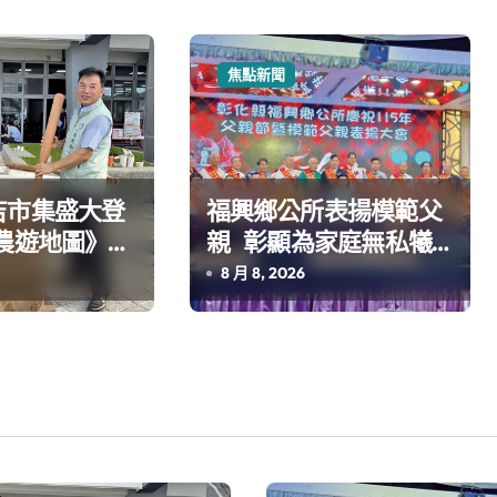
焦點新聞
吉市集盛大登
福興鄉公所表揚模範父
親 彰顯為家庭無私犧
遊新體驗
牲奉獻
8 月 8, 2026