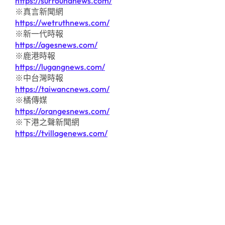
https://surroundnews.com/
※真言新聞網
https://wetruthnews.com/
※新一代時報
https://agesnews.com/
※鹿港時報
https://lugangnews.com/
※中台灣時報
https://taiwancnews.com/
※橘傳媒
https://orangesnews.com/
※下港之聲新聞網
https://tvillagenews.com/