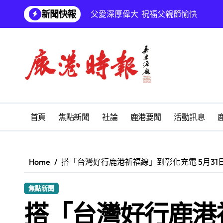
Skip
新聞快報
父愛深厚偉大 祝福父親節愉快
to
content
鹿港文開詩社
SUM順興汽車
鹿港地藏王廟 拔薦消災祈福會
鹿江詩書畫學會「藝啟同游」聯展 亞
學校停課孩子放暑假 慎防感染腸病毒
首頁
焦點新聞
社論
鹿港要聞
活動訊息
鹿港義消黃郁珊守護鄉親生命 榮獲
福興鄉麻吉市集盛大登場 《福興農遊
Home
搭「台灣好行鹿港祈福線」到彰化充電 5月3
福興鄉公所表揚模範父親 彰顯為家庭
焦點新聞
彰化縣打鐵厝產業園區公共設施開工
搭「台灣好行鹿港