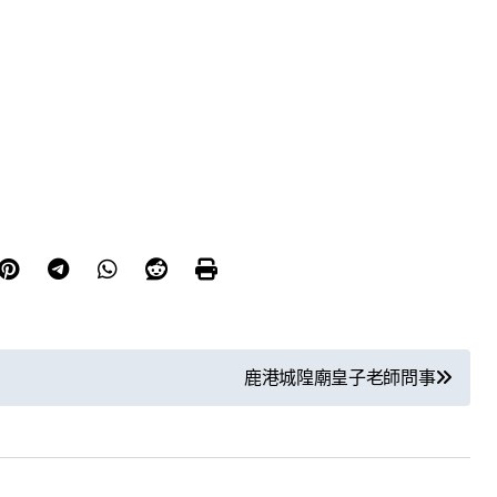
鹿港城隍廟皇子老師問事