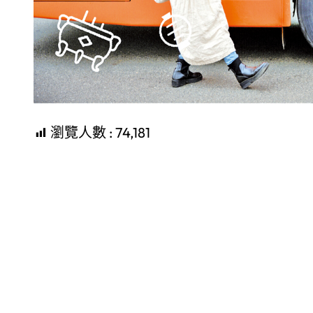
瀏覽人數 :
74,181