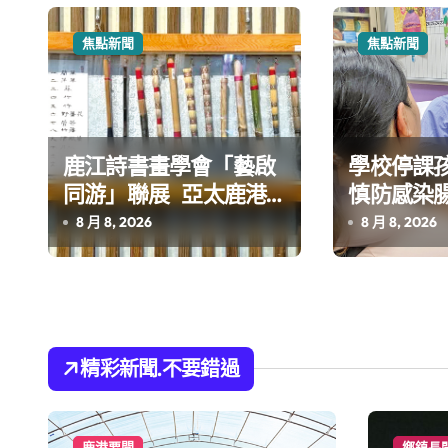
覽
焦點新聞
焦點新聞
鹿江詩書畫學會「藝啟
學校停課
同游」聯展 亞太鹿港
慎防感染
渡假村登場
8 月 8, 2026
8 月 8, 2026
精彩新聞.不要錯過
鹿港要聞
鄉鎮長