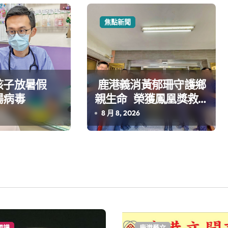
焦點新聞
孩子放暑假
鹿港義消黃郁珊守護鄉
腸病毒
親生命 榮獲鳳凰獎救
護志工楷模
8 月 8, 2026
開講
鹿港藝文