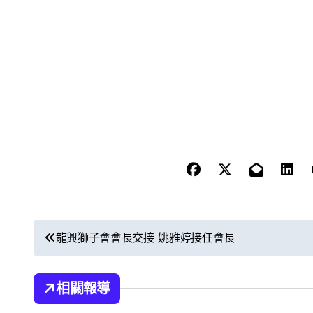
文
龍興獅子會會長交接 姚雅婷接任會長
章
導
相關報導