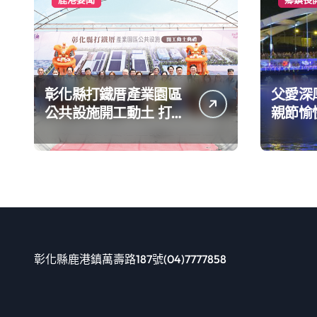
彰化縣打鐵厝產業園區
父愛深
公共設施開工動土 打造
親節愉
良好的投資環境讓產業
持續升級進步
彰化縣鹿港鎮萬壽路187號(04)7777858