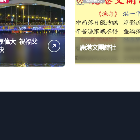
厚偉大 祝福父
鹿港文開詩社
快