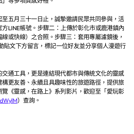
品」等多項質感好禮。
起至五月三十一日止，誠摯邀請民眾共同參與，活
方LINE帳號。步驟二：上傳於彰化市或鹿港鎮內
福線或快線）之合照。步驟三：套用專屬濾鏡後，
定活動貼文下方留言，標記一位好友並分享個人漫遊行
的交通工具，更是連結現代都市與傳統文化的靈感
建構更友善、永續且具趣味性的旅遊路徑，提供旅
瀏覽《靈感，在路上》系列影片，歡迎至「愛玩彰
/bdWylM
）查詢。