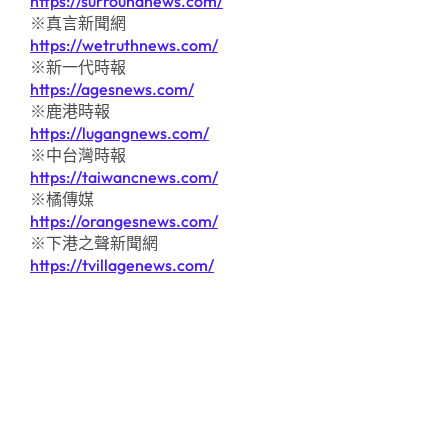
https://surroundnews.com/
※真言新聞網
https://wetruthnews.com/
※新一代時報
https://agesnews.com/
※鹿港時報
https://lugangnews.com/
※中台灣時報
https://taiwancnews.com/
※橘傳媒
https://orangesnews.com/
※下港之聲新聞網
https://tvillagenews.com/