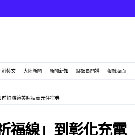
太鹿港渡假村登場
鹿港藝文
大陸新聞
新聞新知
鄉鎮長開講
報紙版面
鳳凰獎救護志工楷模
地圖》啟動深度農遊新體驗
1日前拍濾鏡美照抽萬元住宿券
無私犧牲奉獻
動土 打造良好的投資環境讓產業持續升級進步
祈福線」到彰化充電