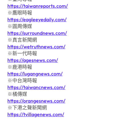
https://taiwanreports.com/
※鷹眼時報
https://eagleeyedaily.com/
※圓周傳媒
https://surroundnews.com/
※真言新聞網
https://wetruthnews.com/
※新一代時報
https://agesnews.com/
※鹿港時報
https://lugangnews.com/
※中台灣時報
https://taiwancnews.com/
※橘傳媒
https://orangesnews.com/
※下港之聲新聞網
https://tvillagenews.com/