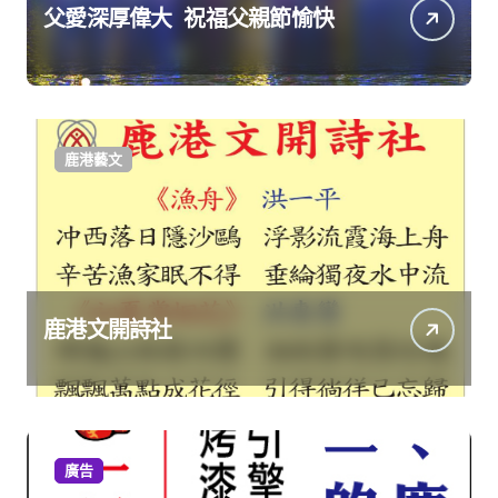
父愛深厚偉大 祝福父親節愉快
鹿港藝文
鹿港文開詩社
廣告