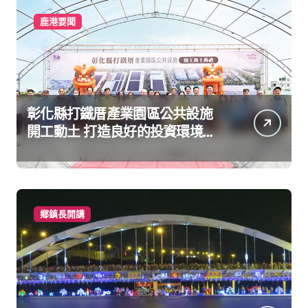
鹿港要聞
彰化縣打鐵厝產業園區公共設施
開工動土 打造良好的投資環境讓
產業持續升級進步
鄉鎮長開講