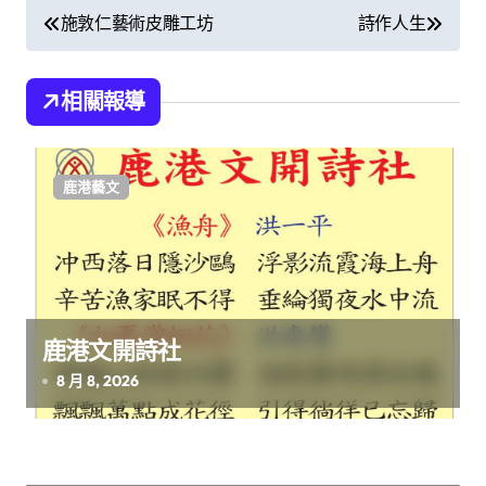
文
施敦仁藝術皮雕工坊
詩作人生
章
導
相關報導
覽
鹿港藝文
鹿港文開詩社
8 月 8, 2026