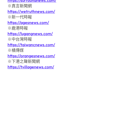
https://surroundnews.com/
※真言新聞網
https://wetruthnews.com/
※新一代時報
https://agesnews.com/
※鹿港時報
https://lugangnews.com/
※中台灣時報
https://taiwancnews.com/
※橘傳媒
https://orangesnews.com/
※下港之聲新聞網
https://tvillagenews.com/