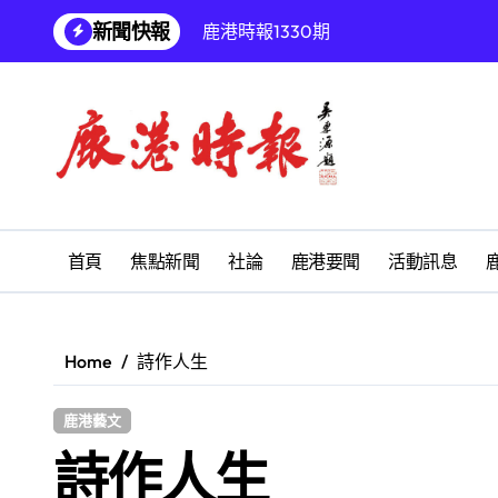
Skip
新聞快報
鹿港時報1330期
to
content
增殖放流超65萬尾魚苗 兩岸學生共
【第十四屆海峽青年薈】兩岸青年福
兩岸青年齊聚福州共話農文旅融合發
雅安 天府之肺裡的安逸密碼 一座被
彰化縣長青幸福卡功能再提升幸福彰
首頁
焦點新聞
社論
鹿港要聞
活動訊息
為鰻魚產業注入活水 找回養殖業者的
鹿港文開詩社
Home
詩作人生
SUM順興汽車
鹿港藝文
【第十四屆海峽青年薈】青春交流聚同
詩作人生