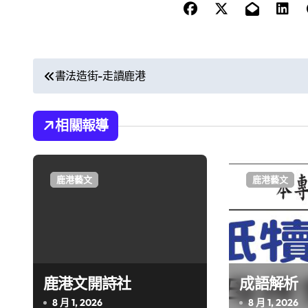
文
書法造街-走讀鹿港
章
導
相關報導
覽
鹿港藝文
鹿港藝文
鹿港文開詩社
成語解析
8 月 1, 2026
8 月 1, 2026