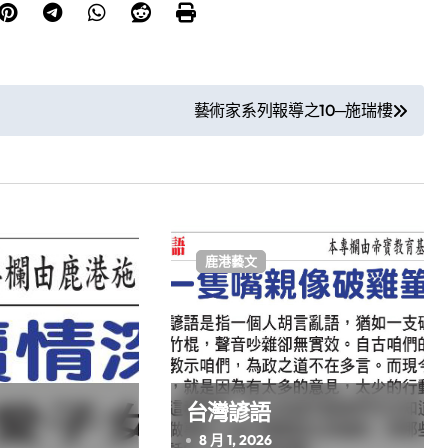
藝術家系列報導之10─施瑞樓
鹿港藝文
台灣諺語
8 月 1, 2026