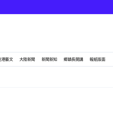
營環保生態環境
州體驗水上運動
展
時光偏愛的巴適小城
化隨我走 一卡在手提供更完善及貼近生活的福利服務
鹿港藝文
大陸新聞
新聞新知
鄉鎮長開講
報紙版面
春天
心 攜手融合共奮進