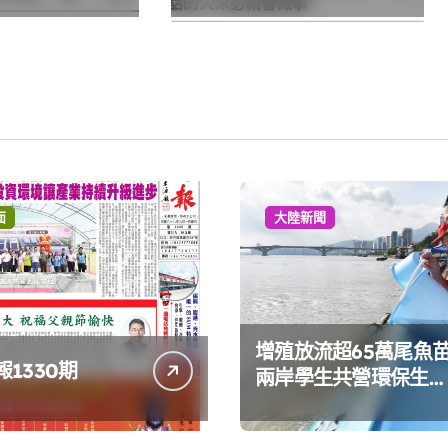
面
大陸新聞
增殖放流超65萬尾魚
1330期
兩岸學生共營環保生態
環境