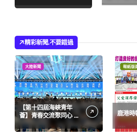
精彩新聞.不要錯過
大陸新聞
報紙版
【第十四屆海峽青年
鹿港時報
薈】青春交流聚同心 攜
手融合共奮進