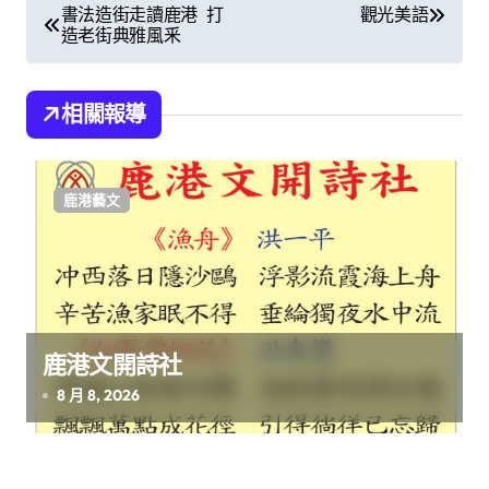
文
書法造街走讀鹿港 打
觀光美語
造老街典雅風釆
章
導
相關報導
覽
鹿港藝文
鹿港文開詩社
8 月 8, 2026