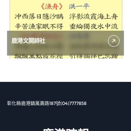
鹿港文開詩社
彰化縣鹿港鎮萬壽路187號(04)7777858