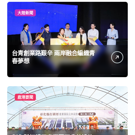
大陸新聞
台青創業路艱辛 兩岸融合編織青
春夢想
鹿港要聞