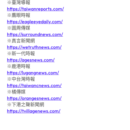
※臺灣導報
https://taiwanreports.com/
※鷹眼時報
https://eagleeyedaily.com/
※圓周傳媒
https://surroundnews.com/
※真言新聞網
https://wetruthnews.com/
※新一代時報
https://agesnews.com/
※鹿港時報
https://lugangnews.com/
※中台灣時報
https://taiwancnews.com/
※橘傳媒
https://orangesnews.com/
※下港之聲新聞網
https://tvillagenews.com/