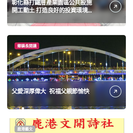
彰化縣打鐵厝產業園區公共設施
開工動土 打造良好的投資環境讓
產業持續升級進步
鄉鎮長開講
父愛深厚偉大 祝福父親節愉快
鹿港藝文