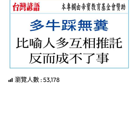
瀏覽人數 :
53,178