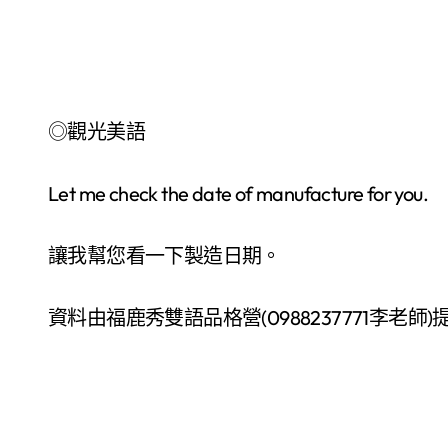
◎觀光美語
Let me check the date of manufacture for you.
讓我幫您看一下製造日期。
資料由福鹿秀雙語品格營(0988237771李老