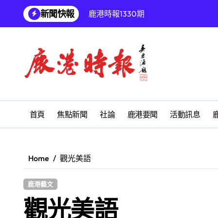
Skip
新聞快報
鹿港時報1330期
to
content
增殖放流超65萬尾魚苗 兩岸學生共
【第十四屆海峽青年薈】兩岸青年福
兩岸青年齊聚福州共話農文旅融合發
雅安 天府之肺裡的安逸密碼 一座被
彰化縣長青幸福卡功能再提升幸福彰
首頁
焦點新聞
社論
鹿港要聞
活動訊息
為鰻魚產業注入活水 找回養殖業者的
鹿港文開詩社
Home
觀光美語
SUM順興汽車
鹿港藝文
【第十四屆海峽青年薈】青春交流聚同
觀光美語