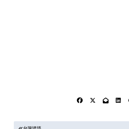
文
台灣諺語