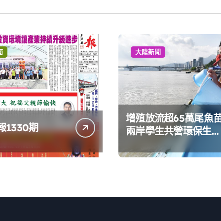
面
大陸新聞
增殖放流超65萬尾魚
1330期
兩岸學生共營環保生態
環境