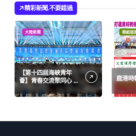
精彩新聞.不要錯過
大陸新聞
報紙版
【第十四屆海峽青年
鹿港時報
薈】青春交流聚同心 攜
手融合共奮進