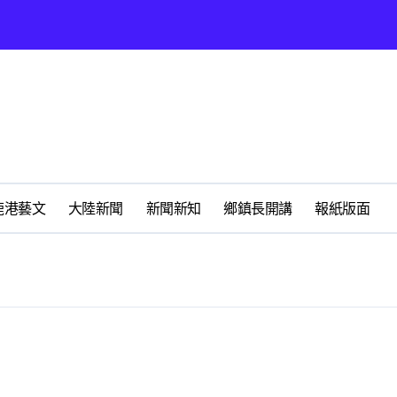
營環保生態環境
州體驗水上運動
展
時光偏愛的巴適小城
化隨我走 一卡在手提供更完善及貼近生活的福利服務
鹿港藝文
大陸新聞
新聞新知
鄉鎮長開講
報紙版面
春天
心 攜手融合共奮進