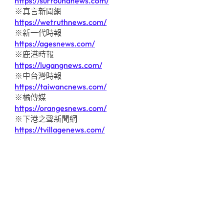
https://surroundnews.com/
※真言新聞網
https://wetruthnews.com/
※新一代時報
https://agesnews.com/
※鹿港時報
https://lugangnews.com/
※中台灣時報
https://taiwancnews.com/
※橘傳媒
https://orangesnews.com/
※下港之聲新聞網
https://tvillagenews.com/