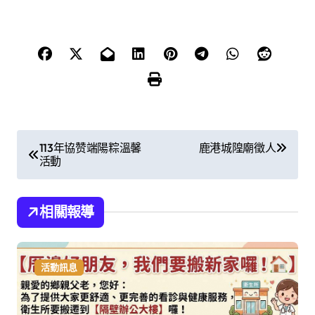
文
113年協赞端陽粽溫馨
鹿港城隍廟徵人
活動
章
導
相關報導
覽
活動訊息