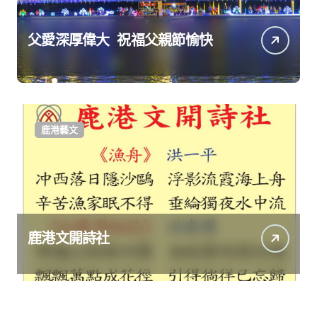
父愛深厚偉大 祝福父親節愉快
鹿港藝文
鹿港文開詩社