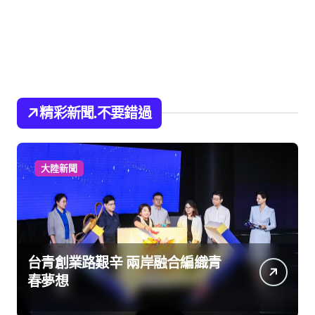
精彩新聞.不要錯過
大陸新聞
台青創業路艱辛 兩岸融合編織青
春夢想