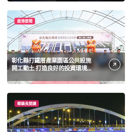
鹿港要聞
彰化縣打鐵厝產業園區公共設施
開工動土 打造良好的投資環境讓
產業持續升級進步
鄉鎮長開講