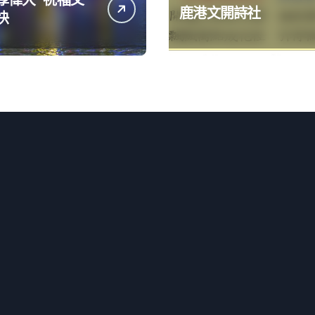
鹿港文開詩社
快