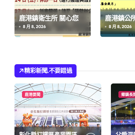
鹿港鎮衛生所 關心您
鹿港鎮公
8 月 8, 2026
8 月 8, 2026
精彩新聞.不要錯過
鹿港要聞
鄉鎮長
彰化縣打鐵厝產業園區
父愛深