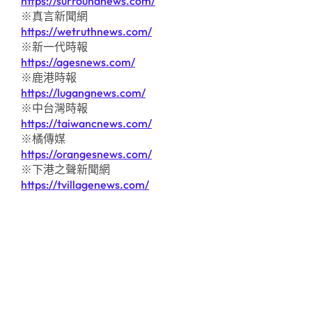
https://surroundnews.com/
※真言新聞網
https://wetruthnews.com/
※新一代時報
https://agesnews.com/
※鹿港時報
https://lugangnews.com/
※中台灣時報
https://taiwancnews.com/
※橘傳媒
https://orangesnews.com/
※下港之聲新聞網
https://tvillagenews.com/