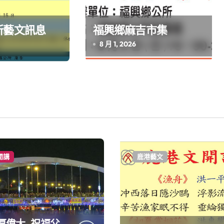
所藝文訊息
福興鄉麻吉市集
8 月 1, 2026
開講
鹿港藝文
厚偉大 祝福父