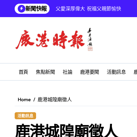
Skip
新聞快報
父愛深厚偉大 祝福父親節愉快
to
content
鹿港文開詩社
SUM順興汽車
鹿港地藏王廟 拔薦消災祈福會
鹿江詩書畫學會「藝啟同游」聯展 亞
學校停課孩子放暑假 慎防感染腸病毒
首頁
焦點新聞
社論
鹿港要聞
活動訊息
鹿港義消黃郁珊守護鄉親生命 榮獲
福興鄉麻吉市集盛大登場 《福興農遊
Home
鹿港城隍廟徵人
福興鄉公所表揚模範父親 彰顯為家庭
活動訊息
彰化縣打鐵厝產業園區公共設施開工
鹿港城隍廟徵人