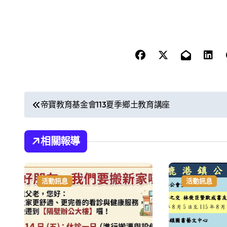
文
帝寶教育基金會113夏季鄉土教育講座
章
導
相關報導
覽
活動訊息
活動訊息