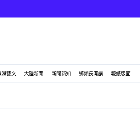
太鹿港渡假村登場
鹿港藝文
大陸新聞
新聞新知
鄉鎮長開講
報紙版面
鳳凰獎救護志工楷模
地圖》啟動深度農遊新體驗
無私犧牲奉獻
動土 打造良好的投資環境讓產業持續升級進步