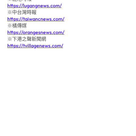
https://lugangnews.com/
※中台灣時報
https://taiwancnews.com/
※橘傳媒
https://orangesnews.com/
※下港之聲新聞網
https://tvillagenews.com/