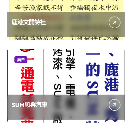
鹿港文開詩社
廣告
SUM順興汽車