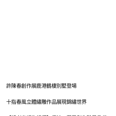
許陳春創作展鹿港鶴棲別墅登場
十指春風立體繡雕作品展現錦繡世界