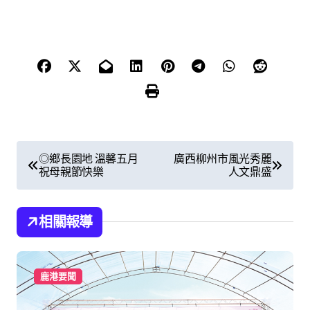
文
◎鄉長園地 溫馨五月
廣西柳州市風光秀麗
祝母親節快樂
人文鼎盛
章
導
相關報導
覽
鹿港要聞