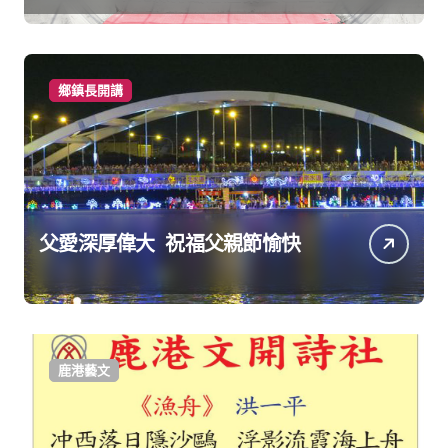
鄉鎮長開講
父愛深厚偉大 祝福父親節愉快
鹿港藝文