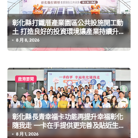
彰化縣打鐵厝產業園區公共設施開工動
土 打造良好的投資環境讓產業持續升級
進步
8 月 8, 2026
鹿港要聞
彰化縣長青幸福卡功能再提升幸福彰化
隨我走 一卡在手提供更完善及貼近生活
的福利服務
8 月 1, 2026