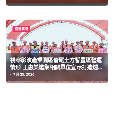
鹿港要聞
視察彰濱產業園區崙尾土方暫置區營運
情形 王惠美邀集相關單位宣示打造透明
廉政平台
7 月 25, 2026