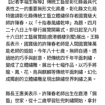
【記者李福生報導】傳統工藝是彰化縣最具代
表性之一的重要無形文化資產，彰化縣文化局
特邀請彰化縣傳統工藝立體繡保存者國寶級大
師許陳春，以「十指春風繡乾坤」為題，四月
二十八日上午舉行展覽開幕式，即日起至六月
十六日於工藝展覽館(鹿港鶴棲別墅)展出，王縣
長表示，國寶級的許陳春老師是人間國寶陳萬
能老師的姐姐，今年八十七歲，無師自通，透
過她的巧手與創意，把傳統四千年平面刺繡，
變成了立體繡雕，展出十七幅作品，以巧手將
龍、鳳、花、鳥與麒麟等傳統平面刺繡，幻化
成獨創的立體繡雕呈現出錦繡世界刺繡之美。
縣長王惠美表示，許陳春老師出生在鹿港「錫
藝」世家，從十二歲學習肚兜刺繡開始，拿針